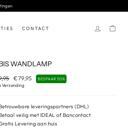
rtingen
WI
TIES
CONTACT
BIS WANDLAMP
male
9,95
Verkoopprijs
€79,95
BESPAAR 50%
s Verzending
Betrouwbare leveringspartners (DHL)
Betaal veilig met IDEAL of Bancontact
Gratis Levering aan huis