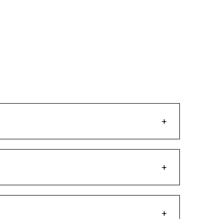
+
+
+