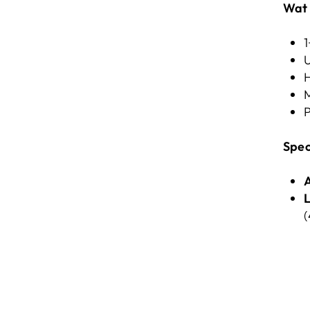
Wat 
1
H
M
P
Spec
L
(