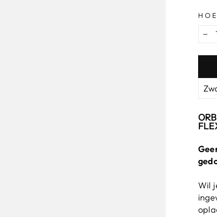
HOE
−
ORB
FLEX
Geen
ged
Wil 
inge
opla