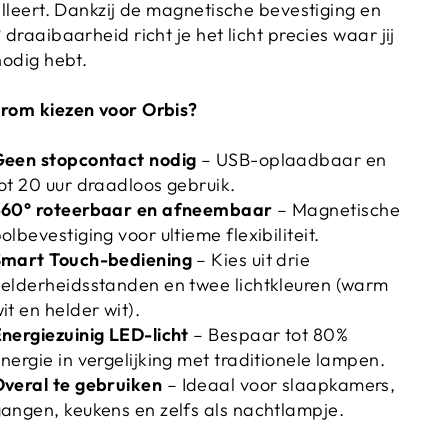
alleert. Dankzij de magnetische bevestiging en
 draaibaarheid richt je het licht precies waar jij
nodig hebt.
om kiezen voor Orbis?
een stopcontact nodig
– USB-oplaadbaar en
ot 20 uur draadloos gebruik.
360° roteerbaar en afneembaar
– Magnetische
olbevestiging voor ultieme flexibiliteit.
Smart Touch-bediening
– Kies uit drie
elderheidsstanden en twee lichtkleuren (warm
it en helder wit).
nergiezuinig LED-licht
– Bespaar tot 80%
nergie in vergelijking met traditionele lampen.
veral te gebruiken
– Ideaal voor slaapkamers,
angen, keukens en zelfs als nachtlampje.