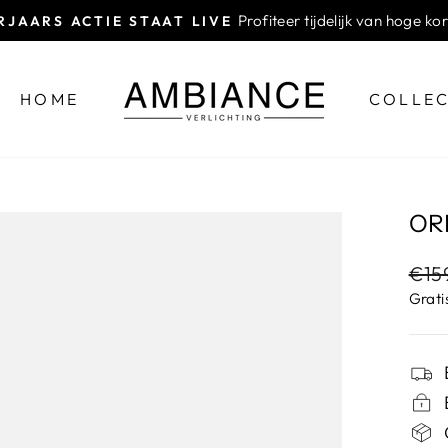
Profiteer tijdelijk van hoge ko
JAARS ACTIE STAAT LIVE
Diavoorstelling
pauzeren
HOME
COLLEC
OR
Nor
€15
prijs
Grati