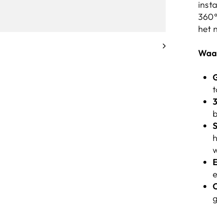
inst
360°
het 
Waar
G
t
b
h
w
E
e
O
g