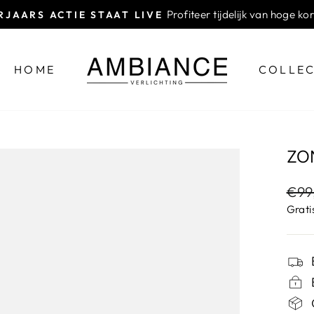
Profiteer tijdelijk van hoge ko
JAARS ACTIE STAAT LIVE
Diavoorstelling
pauzeren
HOME
COLLEC
ZO
Nor
€99
prijs
Grati